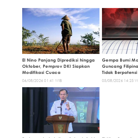
El Nino Panjang Diprediksi hingga
Gempa Bumi Mag
Oktober, Pemprov DKI Siapkan
Guncang Filipin
Modifikasi Cuaca
Tidak Berpotensi
Indonesia
06/08/2026 01:41 WIB
05/08/2026 14:25 W