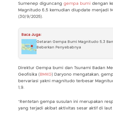
Sumenep diguncang
gempa bumi
dengan ke
Magnitudo 6,5 kemudian diupdate menjadi M
(30/9/2025).
Baca Juga:
Getaran Gempa Bumi Magnitudo 5,3 Bany
Beberkan Penyebabnya
Direktur Gempa bumi dan Tsunami Badan Met
Geofisika (
BMKG
) Daryono mengatakan, gempa
bervariasi yakni magnitudo terbesar Magnitu
1,9.
“Rentetan gempa susulan ini merupakan res
yang terjadi akibat aktivitas sesar aktif di la