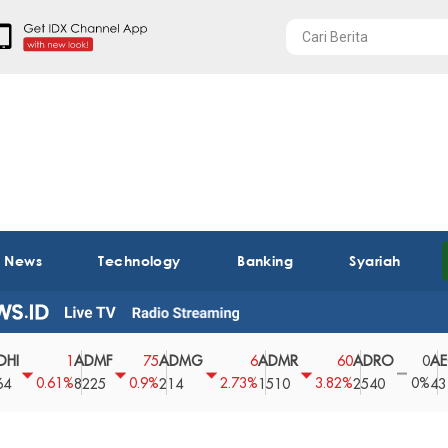
t News
Technology
Banking
Syariah
ADMF
ADMG
ADMR
ADRO
AEGS
1
75
6
60
0
0.61%
0.9%
2.73%
3.82%
0%
8225
214
1510
2540
43