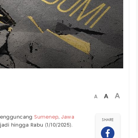
A
A
A
mengguncang
Sumenep
,
Jawa
SHARE
jadi hingga Rabu (1/10/2025).