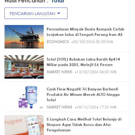
Hasil Pencarian :
"Total"
arrow_drop_down
PENCARIAN LANJUTAN
Perusahaan Minyak Dunia Kompak Cetak
Lonjakan Laba di Tengah Perang Iran-AS
·
ECONOMICS
02/05/2026 02:00 WIB
Total (TOTL) Bukukan Laba Bersih Rp414
Miliar pada 2025, Melejit 56 Persen
·
MARKET NEWS
13/03/2026 06:00 WIB
Cash Flow Negatif, Tri Banyan Berhenti
Produksi Air Minum Merek ALTO hingga
Total
·
MARKET NEWS
09/12/2024 17:32 WIB
5 Langkah Cara Melihat Total Belanja di
Shopee Agar Tidak Boros dan Atur
Pengeluaran