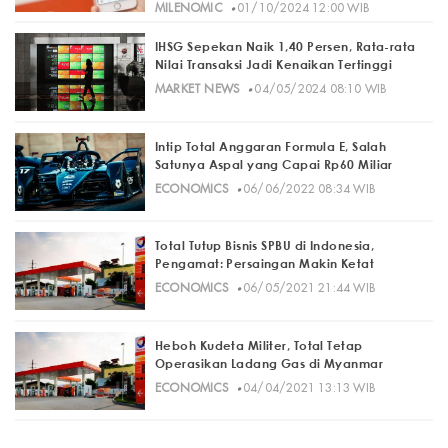
·
MILENOMIC
01/10/2024 12:00 WIB
IHSG Sepekan Naik 1,40 Persen, Rata-rata
Nilai Transaksi Jadi Kenaikan Tertinggi
·
MARKET NEWS
04/05/2024 08:10 WIB
Intip Total Anggaran Formula E, Salah
Satunya Aspal yang Capai Rp60 Miliar
·
ECONOMICS
06/06/2022 08:34 WIB
Total Tutup Bisnis SPBU di Indonesia,
Pengamat: Persaingan Makin Ketat
·
ECONOMICS
06/05/2021 21:44 WIB
Heboh Kudeta Militer, Total Tetap
Operasikan Ladang Gas di Myanmar
·
ECONOMICS
04/04/2021 13:13 WIB