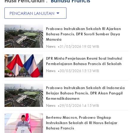
Hasil Pencarian :
"Bahasa Prancis"
arrow_drop_down
PENCARIAN LANJUTAN
Prabowo Instruksikan Sekolah RI Ajarkan
Bahasa Prancis, DPR Soroti Sumber Daya
Manusia
·
News
31/05/2026 19:02 WIB
DPR Minta Penjelasan Resmi Soal Instruksi
Pembelajaran Bahasa Prancis di Sekolah
·
News
30/05/2026 15:13 WIB
Prabowo Instruksikan Sekolah di Indonesia
Belajar Bahasa Prancis, DPR Akan Panggil
Kemendikdasmen
·
News
29/05/2026 14:15 WIB
Bertemu Macron, Prabowo Ungkap
Instruksikan Sekolah di RI Harus Belajar
Bahasa Prancis