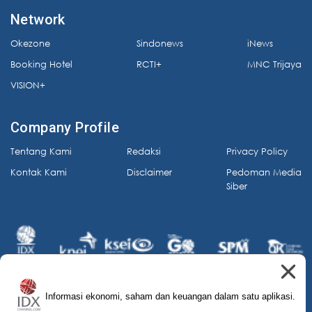
Network
Okezone
Sindonews
iNews
Booking Hotel
RCTI+
MNC Trijaya
VISION+
Company Profile
Tentang Kami
Redaksi
Privacy Policy
Kontak Kami
Disclaimer
Pedoman Media
Siber
Informasi ekonomi, saham dan keuangan dalam satu aplikasi.
© 2026 IDX Channel. All Rights Reserved.