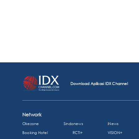
Download Aplikasi IDX Channel
Network
Okezone
Sindonews
iNews
Booking Hotel
RCTI+
VISION+