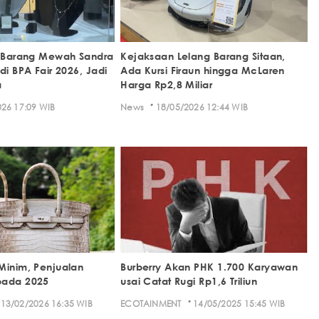
i Barang Mewah Sandra
Kejaksaan Lelang Barang Sitaan,
di BPA Fair 2026, Jadi
Ada Kursi Firaun hingga McLaren
a
Harga Rp2,8 Miliar
·
26 17:09 WIB
News
18/05/2026 12:44 WIB
Minim, Penjualan
Burberry Akan PHK 1.700 Karyawan
pada 2025
usai Catat Rugi Rp1,6 Triliun
·
13/02/2026 16:35 WIB
ECOTAINMENT
14/05/2025 15:45 WIB