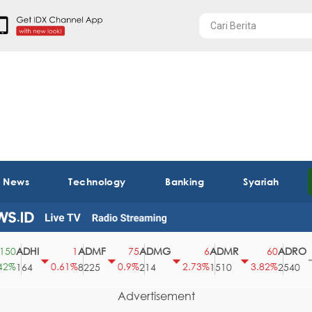
t News
Technology
Banking
Syariah
DHI
ADMF
ADMG
ADMR
ADRO
1
75
6
60
0
0.61%
0.9%
2.73%
3.82%
0%
64
8225
214
1510
2540
Advertisement