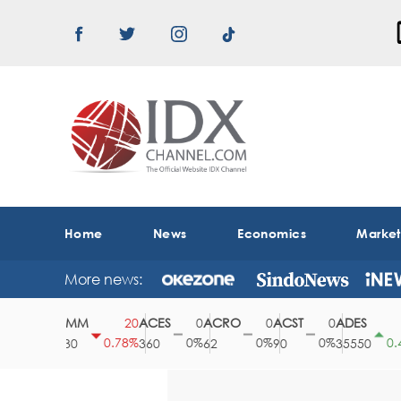
Home
News
Economics
Marke
More news:
ABMM
ACES
ACRO
ACST
ADES
A
0
20
0
0
0
150
0%
0.78%
0%
0%
0%
0.42%
2530
360
62
90
35550
1