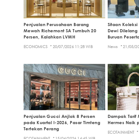
Penjualan Perusahaan Barang
Sitaan Koleks
Mewah Richemont SA Tumbuh 20
Dewi Dilelang 
Persen, Kalahkan LVMH
Buruan Pesert
·
·
ECONOMICS
20/07/2026 11:28 WIB
News
21/05/20
Penjualan Gucci Anjlok 8 Persen
Dampak Tarif 
pada Kuartal I-2026, Pasar Timteng
Hermes Naik 
Tertekan Perang
·
ECOTAINMENT
·
ECOTAINMENT
15/04/2026 14:45 WIB