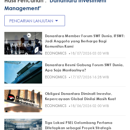
Hasil Pencarian :
"Danantara Investment
Management"
arrow_drop_down
PENCARIAN LANJUTAN
Danantara Member Forum SWF Dunia, IFSWF:
Jadi Anggota yang Berharga Bagi
Komunitas Kami
·
ECONOMICS
18/07/2026 03:03 WIB
Danantara Resmi Gabung Forum SWF Dunia,
Apa Saja Manfaatnya?
·
ECONOMICS
17/07/2026 16:28 WIB
Obligasi Danantara Diminati Investor,
Kepercayaan Global Dinilai Masih Kuat
·
ECONOMICS
18/06/2026 02:00 WIB
Tiga Lokasi PSEL Gelombang Pertama
Ditetapkan sebagai Proyek Strategis