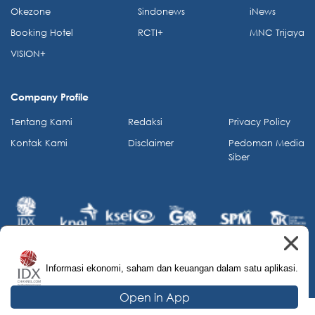
Okezone
Sindonews
iNews
Booking Hotel
RCTI+
MNC Trijaya
VISION+
Company Profile
Tentang Kami
Redaksi
Privacy Policy
Kontak Kami
Disclaimer
Pedoman Media
Siber
Informasi ekonomi, saham dan keuangan dalam satu aplikasi.
© 2026 IDX Channel. All Rights Reserved.
Open in App