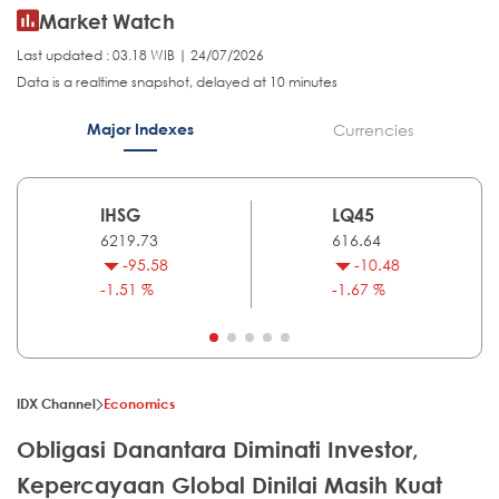
Market Watch
Last updated : 03.18 WIB | 24/07/2026
Data is a realtime snapshot, delayed at 10 minutes
Major Indexes
Currencies
IHSG
LQ45
6219.73
616.64
-95.58
-10.48
-1.51 %
-1.67 %
IDX Channel
Economics
Obligasi Danantara Diminati Investor,
Kepercayaan Global Dinilai Masih Kuat