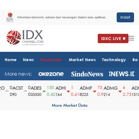
Install
Informasi ekonomi, saham dan keuangan dalam satu aplikasi.
Home
News
Economics
Market News
Technology
Ba
More news:
0
0
150
1
75
6
ACST
ADES
ADHI
ADMF
ADMG
ADM
0
0
0.42
0.61
0.9
2.73
90
35550
164
8225
214
1510
More Market Data