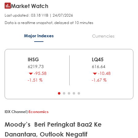
Market Watch
Last updated : 03.18 WIB | 24/07/2026
Data is a realtime snapshot, delayed at 10 minutes
Major Indexes
Currencies
IHSG
LQ45
6219.73
616.64
-95.58
-10.48
-1.51 %
-1.67 %
IDX Channel
Economics
Moody’s Beri Peringkat Baa2 Ke
Danantara, Outlook Negatif