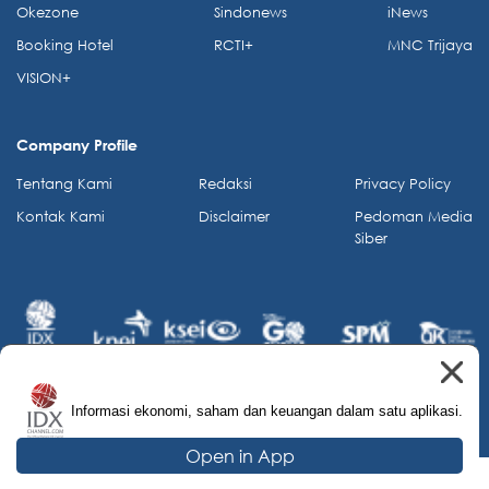
Okezone
Sindonews
iNews
Booking Hotel
RCTI+
MNC Trijaya
VISION+
Company Profile
Tentang Kami
Redaksi
Privacy Policy
Kontak Kami
Disclaimer
Pedoman Media
Siber
Informasi ekonomi, saham dan keuangan dalam satu aplikasi.
© 2026 IDX Channel. All Rights Reserved.
Open in App