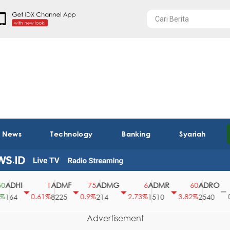
t News
Technology
Banking
Syariah
DHI
ADMF
ADMG
ADMR
ADRO
1
75
6
60
0
0.61%
0.9%
2.73%
3.82%
0%
64
8225
214
1510
2540
4
Advertisement