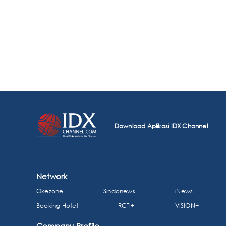
Download Aplikasi IDX Channel
Network
Okezone
Sindonews
iNews
Booking Hotel
RCTI+
VISION+
Company Profile