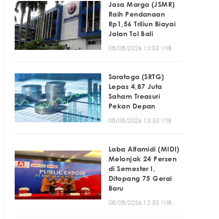
Jasa Marga (JSMR)
Raih Pendanaan
Rp1,56 Triliun Biayai
Jalan Tol Bali
08/08/2026 13:03 WIB
Saratoga (SRTG)
Lepas 4,87 Juta
Saham Treasuri
Pekan Depan
08/08/2026 13:33 WIB
Laba Alfamidi (MIDI)
Melonjak 24 Persen
di Semester I,
Ditopang 75 Gerai
Baru
08/08/2026 12:33 WIB