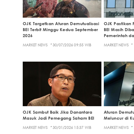
OJK Targetkan Aturan Demutualisasi
OJK Pastikan 
BEI Terbit Minggu Kedua September
BEI Masih Dib
2026
Pemerintah d
·
·
MARKET NEWS
30/07/2026 09:55 WIB
MARKET NEWS
OJK Sambut Baik Jika Danantara
Aturan Demutua
Masuk Jadi Pemegang Saham BEI
Meluncur di Ku
·
·
MARKET NEWS
30/01/2026 15:37 WIB
MARKET NEWS