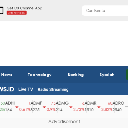
t News
Technology
Banking
Syariah
ADHI
ADMF
ADMG
ADMR
ADRO
1
75
6
60
0
0.61%
0.9%
2.73%
3.82%
0%
64
8225
214
1510
2540
Advertisement