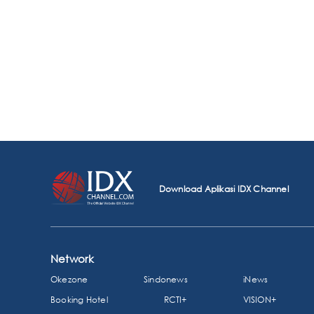
Download Aplikasi IDX Channel
Network
Okezone
Sindonews
iNews
Booking Hotel
RCTI+
VISION+