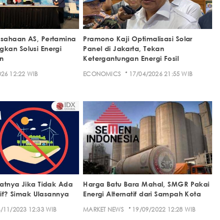
sahaan AS, Pertamina
Pramono Kaji Optimalisasi Solar
kan Solusi Energi
Panel di Jakarta, Tekan
n
Ketergantungan Energi Fosil
·
26 12:22 WIB
ECONOMICS
17/04/2026 21:55 WIB
atnya Jika Tidak Ada
Harga Batu Bara Mahal, SMGR Pakai
tif? Simak Ulasannya
Energi Alternatif dari Sampah Kota
·
/11/2023 12:33 WIB
MARKET NEWS
19/09/2022 12:28 WIB