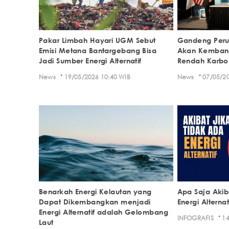
Pakar Limbah Hayari UGM Sebut
Gandeng Peru
Emisi Metana Bantargebang Bisa
Akan Kembang
Jadi Sumber Energi Alternatif
Rendah Karbo
·
·
News
19/05/2026 10:40 WIB
News
07/05/20
Benarkah Energi Kelautan yang
Apa Saja Akib
Dapat Dikembangkan menjadi
Energi Alterna
Energi Alternatif adalah Gelombang
·
INFOGRAFIS
14
Laut