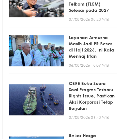
Telkom (TLKM)
Selesai pada 2027
07/08/2026 08:20 WIB
Layanan Armuzna
Masih Jadi PR Besar
di Haji 2026, Ini Kata
Menhaj Irfan
06/08/2026 18:09 WIB
CBRE Buka Suara
Soal Progres Terbaru
Rights Issue, Pastikan
Aksi Korporasi Tetap
Berjalan
07/08/2026 06:40 WIB
Rekor Harga