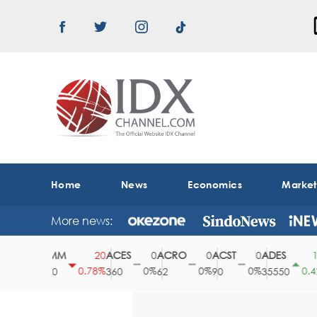
Home
News
Economics
Marke
More news:
ABMM
ACES
ACRO
ACST
ADES
0
20
0
0
0
150
0%
0.78%
0%
0%
0%
0.42%
2530
360
62
90
35550
1