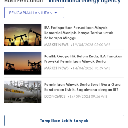
Hasil Pencarian :
"international energy agency"
arrow_drop_down
PENCARIAN LANJUTAN
IEA Peringatkan Persediaan Minyak
Komersial Menipis, hanya Tersisa untuk
Beberapa Minggu
·
MARKET NEWS
19/05/2026 05:00 WIB
Konflik Geopolitik Belum Reda, IEA Pangkas
Proyeksi Permintaan Minyak Dunia
·
MARKET NEWS
14/04/2026 18:59 WIB
Permintaan Minyak Dunia Seret Gara-Gara
Kendaraan Listrik, Bagaimana dengan RI?
·
ECONOMICS
14/09/2024 09:56 WIB
Tampilkan Lebih Banyak