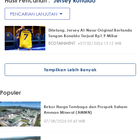
Hasil Pencarian :
"Jersey Ronaldo"
arrow_drop_down
PENCARIAN LANJUTAN
Dilelang, Jersey Al-Nassr Original Bertanda
Tangan Ronaldo Terjual Rp1,9 Miliar
·
ECOTAINMENT
07/02/2024 13:12 WIB
Tampilkan Lebih Banyak
Populer
Rekor Harga Tembaga dan Prospek Saham
Amman Mineral (AMMN)
07/08/2026 09:45 WIB