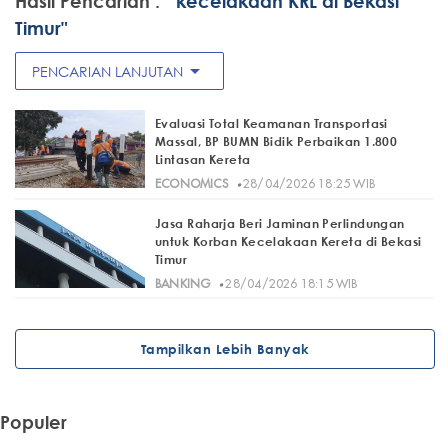
Hasil Pencarian :
" kecelakaan KRL di Bekasi
Timur"
arrow_drop_down
PENCARIAN LANJUTAN
Evaluasi Total Keamanan Transportasi
Massal, BP BUMN Bidik Perbaikan 1.800
Lintasan Kereta
·
ECONOMICS
28/04/2026 18:25 WIB
Jasa Raharja Beri Jaminan Perlindungan
untuk Korban Kecelakaan Kereta di Bekasi
Timur
·
BANKING
28/04/2026 18:15 WIB
Tampilkan Lebih Banyak
Populer