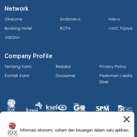
Network
Okezone
Sindonews
iNews
Booking Hotel
RCTI+
MNC Trijaya
VISION+
Company Profile
Tentang Kami
Redaksi
Privacy Policy
Kontak Kami
Disclaimer
Pedoman Media
Siber
Informasi ekonomi, saham dan keuangan dalam satu aplikasi.
© 2026 IDX Channel. All Rights Reserved.