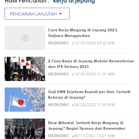
Hasil Pencarian :
"kerja di jepang"
arrow_drop_down
PENCARIAN LANJUTAN
Cara Kerja Magang di Jepang 2023,
Gajinya Menggiurkan
·
MILENOMIC
13/09/2023 05:42 WIB
2 Cara Kerja di Jepang Melalui Kementerian
dan LPK Terbaru 2023
·
MILENOMIC
15/03/2023 11:51 WIB
Gaji UMR Sejutaan Rupiah per Hari, Tertarik
Bekerja di Jepang?
·
MILENOMIC
26/05/2022 13:53 WIB
Dear Milenial, Tertarik Kerja Magang di
Jepang? Begini Tipsnya dari Kemenaker
·
MILENOMIC
08/11/2021 10:21 WIB