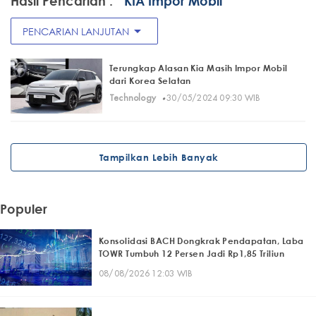
Hasil Pencarian :
" KIA Impor Mobil"
arrow_drop_down
PENCARIAN LANJUTAN
Terungkap Alasan Kia Masih Impor Mobil
dari Korea Selatan
·
Technology
30/05/2024 09:30 WIB
Tampilkan Lebih Banyak
Populer
Konsolidasi BACH Dongkrak Pendapatan, Laba
TOWR Tumbuh 12 Persen Jadi Rp1,85 Triliun
08/08/2026 12:03 WIB