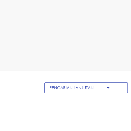
arrow_drop_down
PENCARIAN LANJUTAN