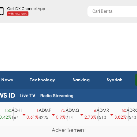
t News
Technology
Banking
Syariah
ADHI
ADMF
ADMG
ADMR
ADRO
50
1
75
6
60
2%
0.61%
0.9%
2.73%
3.82%
164
8225
214
1510
2540
Advertisement