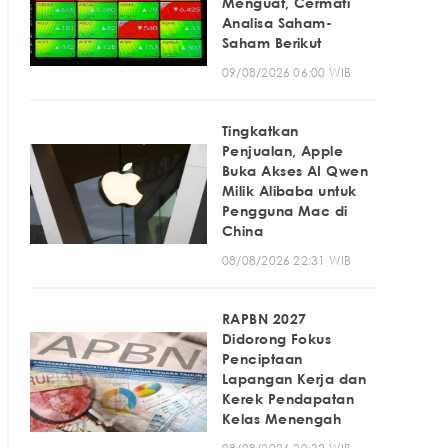
Menguat, Cermati
Analisa Saham-
Saham Berikut
09/08/2026 06:00 WIB
Tingkatkan
Penjualan, Apple
Buka Akses AI Qwen
Milik Alibaba untuk
Pengguna Mac di
China
08/08/2026 22:31 WIB
RAPBN 2027
Didorong Fokus
Penciptaan
Lapangan Kerja dan
Kerek Pendapatan
Kelas Menengah