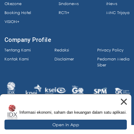
Okezone
Sindonews
iNews
Booking Hotel
RCTI+
MNC Trijaya
VISION+
Company Profile
Tentang Kami
Redaksi
Privacy Policy
Kontak Kami
Disclaimer
Pedoman Media
Siber
Informasi ekonomi, saham dan keuangan dalam satu aplikasi.
© 2026 IDX Channel. All Rights Reserved.
Open in App