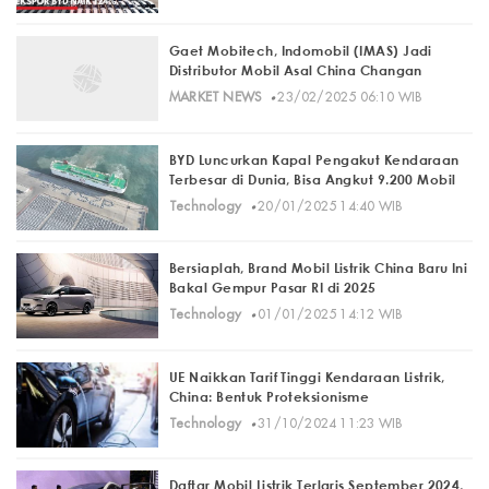
Gaet Mobitech, Indomobil (IMAS) Jadi
Distributor Mobil Asal China Changan
·
MARKET NEWS
23/02/2025 06:10 WIB
BYD Luncurkan Kapal Pengakut Kendaraan
Terbesar di Dunia, Bisa Angkut 9.200 Mobil
·
Technology
20/01/2025 14:40 WIB
Bersiaplah, Brand Mobil Listrik China Baru Ini
Bakal Gempur Pasar RI di 2025
·
Technology
01/01/2025 14:12 WIB
UE Naikkan Tarif Tinggi Kendaraan Listrik,
China: Bentuk Proteksionisme
·
Technology
31/10/2024 11:23 WIB
Daftar Mobil Listrik Terlaris September 2024,