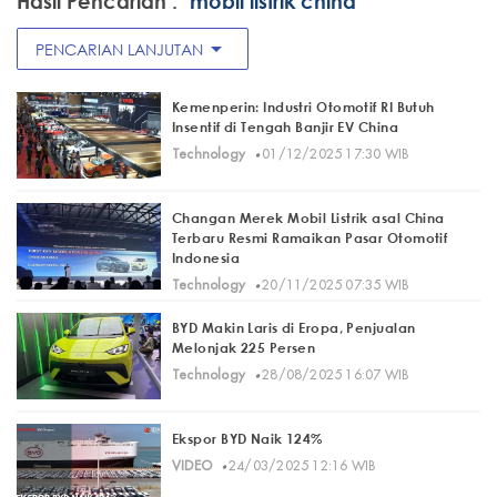
Hasil Pencarian :
"mobil listrik china"
arrow_drop_down
PENCARIAN LANJUTAN
Kemenperin: Industri Otomotif RI Butuh
Insentif di Tengah Banjir EV China
·
Technology
01/12/2025 17:30 WIB
Changan Merek Mobil Listrik asal China
Terbaru Resmi Ramaikan Pasar Otomotif
Indonesia
·
Technology
20/11/2025 07:35 WIB
BYD Makin Laris di Eropa, Penjualan
Melonjak 225 Persen
·
Technology
28/08/2025 16:07 WIB
Ekspor BYD Naik 124%
·
VIDEO
24/03/2025 12:16 WIB