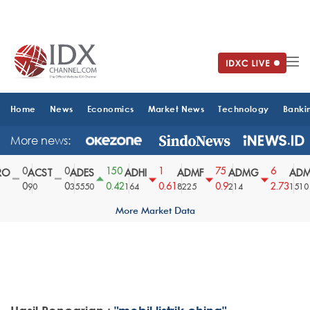
Home
News
Economics
Market News
Technology
Banki
More news:
0
0
150
1
75
6
O
ACST
ADES
ADHI
ADMF
ADMG
ADM
0
0
0.42
0.61
0.9
2.73
90
35550
164
8225
214
1510
More Market Data