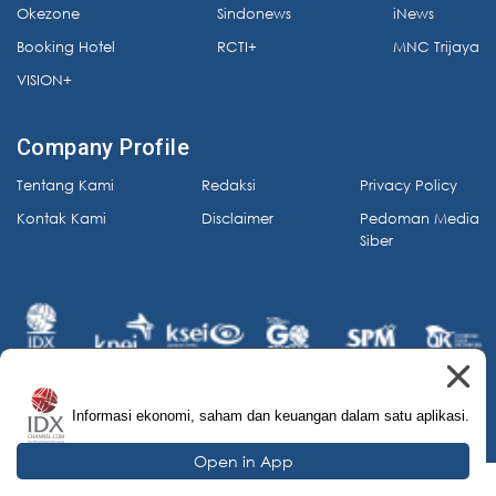
Okezone
Sindonews
iNews
Booking Hotel
RCTI+
MNC Trijaya
VISION+
Company Profile
Tentang Kami
Redaksi
Privacy Policy
Kontak Kami
Disclaimer
Pedoman Media
Siber
Informasi ekonomi, saham dan keuangan dalam satu aplikasi.
© 2026 IDX Channel. All Rights Reserved.
Open in App