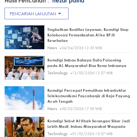
Hasil Pencarian :
"nezar patria"
arrow_drop_down
PENCARIAN LANJUTAN
Tingkatkan Kualitas Layanan, Komdigi Siap
Kolaborasi Pemanfaatan AI ke BPJS
Kesehatan
·
News
04/04/2026 13:53 WIB
Komdigi Imbau Bahaya Data Poisoning
pada AI, Masyarakat Bisa Kena Imbasnya
·
Technology
13/02/2026 13:57 WIB
Komdigi Percepat Pemulihan Infrastruktur
Telekomunikasi Pascabanjir di Reje Payung
Aceh Tengah
·
News
09/02/2026 17:09 WIB
Komdigi Sebut AI Ubah Serangan Siber Jadi
Lebih Masif, Imbau Masyarakat Waspada
·
Technology
01/02/2026 10:57 WIB