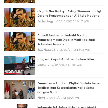
Cegah Bias Budaya Asing, Wamenkomdigi
Dorong Pengembangan AI Skala Nasional
·
Technology
15/12/2025 18:17 WIB
AI Jadi Tantangan Industri Media,
Wamenkomdigi: Disiplin Verifikasi Jadi
Kekuatan Jurnalisme
·
ECONOMICS
25/09/2025 16:34 WIB
Langkah Cepat Atasi Perubahan Iklim
·
VIDEO
09/06/2025 10:31 WIB
Perusahaan Platform Digital Diminta Segera
Realisasikan Kesepakatan Kerja Sama
dengan Media
·
News
12/11/2024 18:00 WIB
Indonesia Tak Tutup Pintu Inovasi Meski