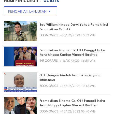
Hasil Pencarian :
"octa fx"
arrow_drop_down
PENCARIAN LANJUTAN
Boy William hingga Daryl Yahya Pernah Ikut
Promosikan OctaFX
·
ECONOMICS
20/02/2022 16:03 WIB
Promosikan Binomo Cs, OJK Panggil Indra
Kenz hingga Kapten Vincent Raditya
·
INFOGRAFIS
18/02/2022 14:55 WIB
OJK: Jangan Mudah Termakan Rayuan
Influencer
·
ECONOMICS
18/02/2022 10:16 WIB
Promosikan Binomo Cs, OJK Panggil Indra
Kenz hingga Kapten Vincent Raditya
·
ECONOMICS
18/02/2022 08:40 WIB