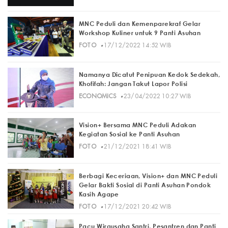
MNC Peduli dan Kemenparekraf Gelar
Workshop Kuliner untuk 9 Panti Asuhan
·
FOTO
17/12/2022 14:52 WIB
Namanya Dicatut Penipuan Kedok Sedekah,
Khofifah: Jangan Takut Lapor Polisi
·
ECONOMICS
23/04/2022 10:27 WIB
Vision+ Bersama MNC Peduli Adakan
Kegiatan Sosial ke Panti Asuhan
·
FOTO
21/12/2021 18:41 WIB
Berbagi Keceriaan, Vision+ dan MNC Peduli
Gelar Bakti Sosial di Panti Asuhan Pondok
Kasih Agape
·
FOTO
17/12/2021 20:42 WIB
Pacu Wirausaha Santri, Pesantren dan Panti