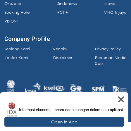
Okezone
Sindonews
iNews
Booking Hotel
RCTI+
MNC Trijaya
VISION+
Company Profile
Tentang Kami
Redaksi
Privacy Policy
Kontak Kami
Disclaimer
Pedoman Media
Siber
Informasi ekonomi, saham dan keuangan dalam satu aplikasi.
© 2026 IDX Channel. All Rights Reserved.
Open in App