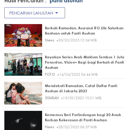
Hasil Pencarian :
"panti asuhan"
arrow_drop_down
PENCARIAN LANJUTAN
Berkah Ramadan, Asuransi IFG Life Salurkan
Bantuan untuk Panti Asuhan
·
News
20/03/2025 12:04 WIB
Rayakan Series Arab Maklum Tembus 1 Juta
Penonton, Vision+ Bagi-bagi Berkah di Panti
Asuhan
·
FOTO
14/04/2023 04:44 WIB
Mendekati Ramadan, Catat Daftar Panti
Asuhan di Jakarta 2023
·
SYARIAH
19/03/2023 10:21 WIB
Kemensos Beri Perlindungan bagi 20 Anak
Korban Kekerasan di Panti Asuhan
·
News
28/02/2023 06:57 WIB