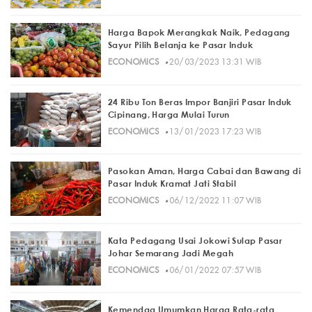
Harga Bapok Merangkak Naik, Pedagang
Sayur Pilih Belanja ke Pasar Induk
·
ECONOMICS
20/03/2023 13:31 WIB
24 Ribu Ton Beras Impor Banjiri Pasar Induk
Cipinang, Harga Mulai Turun
·
ECONOMICS
13/01/2023 17:23 WIB
Pasokan Aman, Harga Cabai dan Bawang di
Pasar Induk Kramat Jati Stabil
·
ECONOMICS
06/12/2022 11:07 WIB
Kata Pedagang Usai Jokowi Sulap Pasar
Johar Semarang Jadi Megah
·
ECONOMICS
06/01/2022 07:57 WIB
Kemendag Umumkan Harga Rata-rata