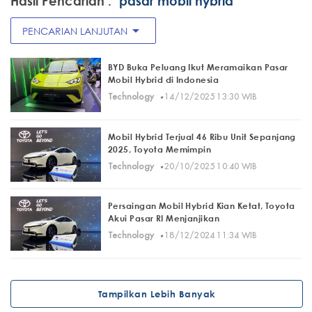
Hasil Pencarian :
"pasar mobil hybrid"
arrow_drop_down
PENCARIAN LANJUTAN
BYD Buka Peluang Ikut Meramaikan Pasar
Mobil Hybrid di Indonesia
·
Technology
14/12/2025 13:30 WIB
Mobil Hybrid Terjual 46 Ribu Unit Sepanjang
2025, Toyota Memimpin
·
Technology
20/10/2025 10:40 WIB
Persaingan Mobil Hybrid Kian Ketat, Toyota
Akui Pasar RI Menjanjikan
·
Technology
18/12/2024 11:34 WIB
Tampilkan Lebih Banyak