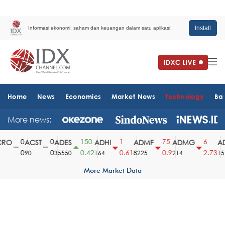
Install
Informasi ekonomi, saham dan keuangan dalam satu aplikasi.
Home
News
Economics
Market News
Technology
Ba
More news:
0
0
150
1
75
6
O
ACST
ADES
ADHI
ADMF
ADMG
AD
0
0
0.42
0.61
0.9
2.73
90
35550
164
8225
214
1510
More Market Data