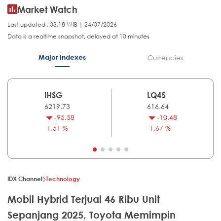
Market Watch
Last updated : 03.18 WIB | 24/07/2026
Data is a realtime snapshot, delayed at 10 minutes
Major Indexes
Currencies
IHSG
LQ45
6219.73
616.64
-95.58
-10.48
-1.51 %
-1.67 %
IDX Channel
Technology
Mobil Hybrid Terjual 46 Ribu Unit
Sepanjang 2025, Toyota Memimpin