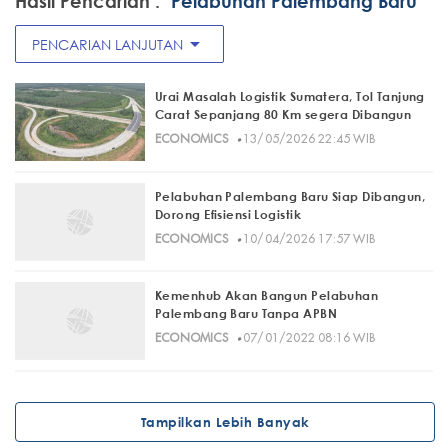
Hasil Pencarian :
"Pelabuhan Palembang Baru"
arrow_drop_down
PENCARIAN LANJUTAN
Urai Masalah Logistik Sumatera, Tol Tanjung
Carat Sepanjang 80 Km segera Dibangun
·
ECONOMICS
13/05/2026 22:45 WIB
Pelabuhan Palembang Baru Siap Dibangun,
Dorong Efisiensi Logistik
·
ECONOMICS
10/04/2026 17:57 WIB
Kemenhub Akan Bangun Pelabuhan
Palembang Baru Tanpa APBN
·
ECONOMICS
07/01/2022 08:16 WIB
Tampilkan Lebih Banyak