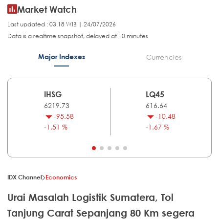
Market Watch
Last updated : 03.18 WIB | 24/07/2026
Data is a realtime snapshot, delayed at 10 minutes
Major Indexes
Currencies
IHSG
LQ45
6219.73
616.64
-95.58
-10.48
-1.51 %
-1.67 %
IDX Channel
Economics
Urai Masalah Logistik Sumatera, Tol
Tanjung Carat Sepanjang 80 Km segera