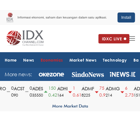
Install
Informasi ekonomi, saham dan keuangan dalam satu aplikasi.
Home
News
Economics
Market News
Technology
Ba
More news:
0
0
150
1
75
6
O
ACST
ADES
ADHI
ADMF
ADMG
ADM
0
0
0.42
0.61
0.9
2.73
90
35550
164
8225
214
1510
More Market Data