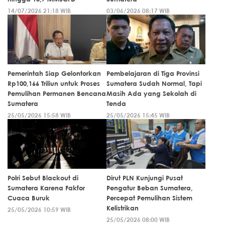
14/07/2026 21:18 WIB
03/06/2026 08:17 WIB
Pemerintah Siap Gelontorkan
Pembelajaran di Tiga Provinsi
Rp100,166 Triliun untuk Proses
Sumatera Sudah Normal, Tapi
Pemulihan Permanen Bencana
Masih Ada yang Sekolah di
Sumatera
Tenda
25/05/2026 15:58 WIB
25/05/2026 15:45 WIB
Polri Sebut Blackout di
Dirut PLN Kunjungi Pusat
Sumatera Karena Fakfor
Pengatur Beban Sumatera,
Cuaca Buruk
Percepat Pemulihan Sistem
Kelistrikan
25/05/2026 10:59 WIB
25/05/2026 08:00 WIB