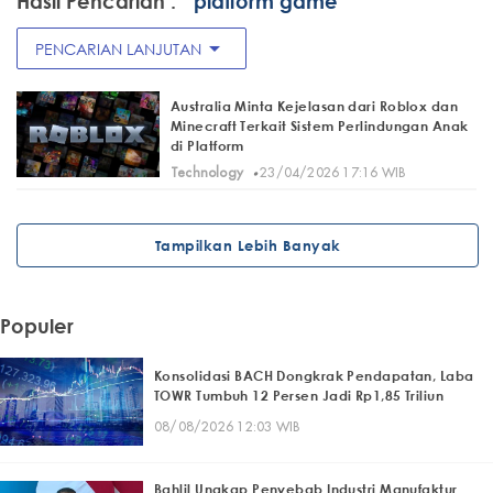
Hasil Pencarian :
" platform game"
arrow_drop_down
PENCARIAN LANJUTAN
Australia Minta Kejelasan dari Roblox dan
Minecraft Terkait Sistem Perlindungan Anak
di Platform
·
Technology
23/04/2026 17:16 WIB
Tampilkan Lebih Banyak
Populer
Konsolidasi BACH Dongkrak Pendapatan, Laba
TOWR Tumbuh 12 Persen Jadi Rp1,85 Triliun
08/08/2026 12:03 WIB
Bahlil Ungkap Penyebab Industri Manufaktur