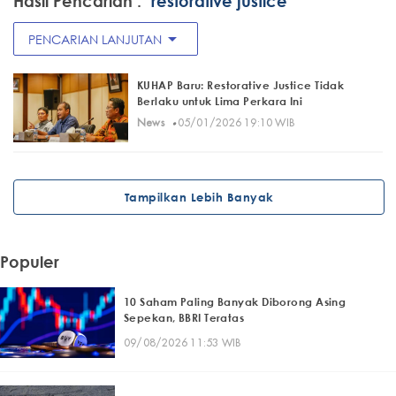
Hasil Pencarian :
"restorative justice"
arrow_drop_down
PENCARIAN LANJUTAN
KUHAP Baru: Restorative Justice Tidak
Berlaku untuk Lima Perkara Ini
·
News
05/01/2026 19:10 WIB
Tampilkan Lebih Banyak
Populer
10 Saham Paling Banyak Diborong Asing
Sepekan, BBRI Teratas
09/08/2026 11:53 WIB