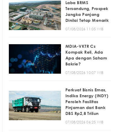
Laba BRMS
Tersandung, Prospek
Jangka Panjang
Dinilai Tetap Menarik
07/08/2026 11:05 WIB
MDIA-VKTR Cs
Kompak Reli, Ada
Apa dengan Saham
Bakrie?
07/08/2026 10:07 WIB
Perkuat Bisnis Emas,
Indika Energy (INDY)
Peroleh Fasilitas
Pinjaman dari Bank
DBS Rp2,8 Triliun
07/08/2026 06:25 WIB