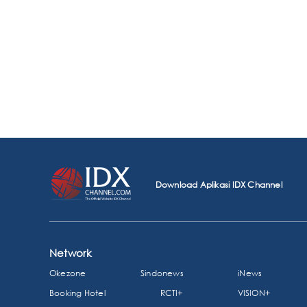
Download Aplikasi IDX Channel
Network
Okezone
Sindonews
iNews
Booking Hotel
RCTI+
VISION+