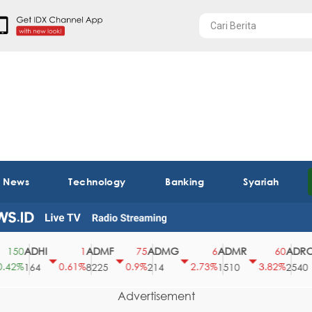
t News
Technology
Banking
Syariah
ADHI
ADMF
ADMG
ADMR
ADRO
50
1
75
6
60
2%
0.61%
0.9%
2.73%
3.82%
164
8225
214
1510
2540
Advertisement