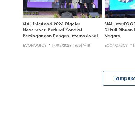
SIAL Interfood 2026 Digelar
SIAL InterFOO
November, Perkuat Koneksi
Diikuti Ribuan
Perdagangan Pangan Internasional
Negara
·
·
ECONOMICS
14/05/2026 16:56 WIB
ECONOMICS
1
Tampilk