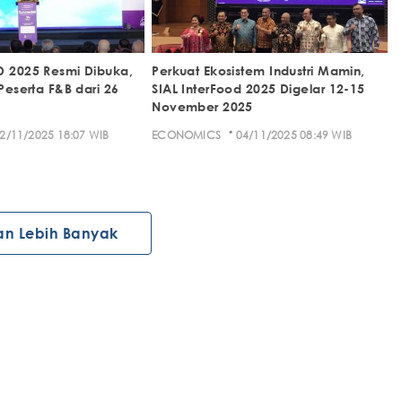
D 2025 Resmi Dibuka,
Perkuat Ekosistem Industri Mamin,
 Peserta F&B dari 26
SIAL InterFood 2025 Digelar 12-15
November 2025
·
2/11/2025 18:07 WIB
ECONOMICS
04/11/2025 08:49 WIB
an Lebih Banyak