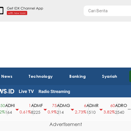
t News
Technology
Banking
Syariah
DHI
ADMF
ADMG
ADMR
ADRO
1
75
6
60
0
0.61%
0.9%
2.73%
3.82%
0%
64
8225
214
1510
2540
Advertisement