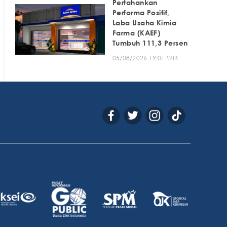
Pertahankan
Performa Positif,
Laba Usaha Kimia
Farma (KAEF)
Tumbuh 111,3 Persen
05/08/2026 19:01 WIB