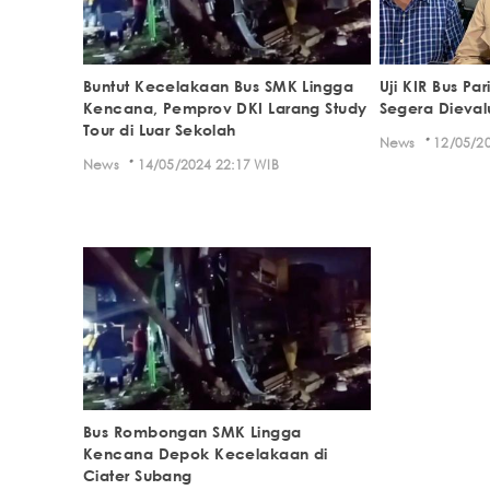
Buntut Kecelakaan Bus SMK Lingga
Uji KIR Bus Par
Kencana, Pemprov DKI Larang Study
Segera Dieval
Tour di Luar Sekolah
·
News
12/05/20
·
News
14/05/2024 22:17 WIB
Bus Rombongan SMK Lingga
Kencana Depok Kecelakaan di
Ciater Subang