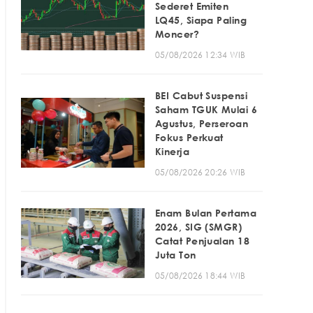
Sederet Emiten
LQ45, Siapa Paling
Moncer?
05/08/2026 12:34 WIB
BEI Cabut Suspensi
Saham TGUK Mulai 6
Agustus, Perseroan
Fokus Perkuat
Kinerja
05/08/2026 20:26 WIB
Enam Bulan Pertama
2026, SIG (SMGR)
Catat Penjualan 18
Juta Ton
05/08/2026 18:44 WIB