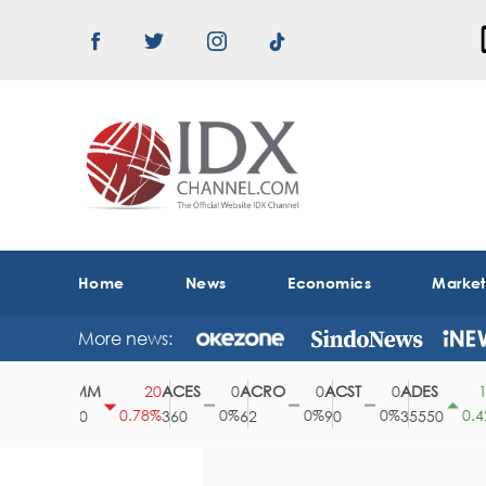
Home
News
Economics
Marke
More news:
ABMM
ACES
ACRO
ACST
ADES
A
0
20
0
0
0
150
0%
0.78%
0%
0%
0%
0.42%
2530
360
62
90
35550
1