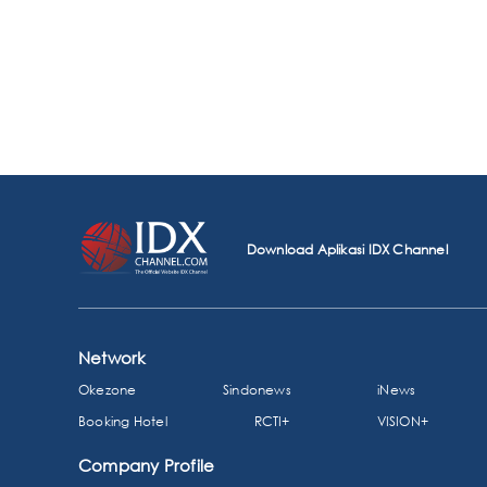
Download Aplikasi IDX Channel
Network
Okezone
Sindonews
iNews
Booking Hotel
RCTI+
VISION+
Company Profile