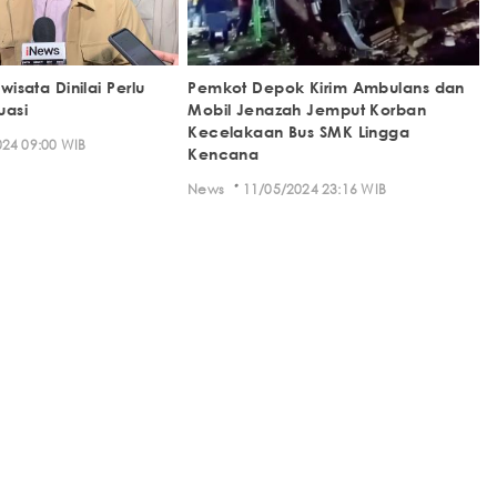
iwisata Dinilai Perlu
Pemkot Depok Kirim Ambulans dan
uasi
Mobil Jenazah Jemput Korban
Kecelakaan Bus SMK Lingga
24 09:00 WIB
Kencana
·
News
11/05/2024 23:16 WIB