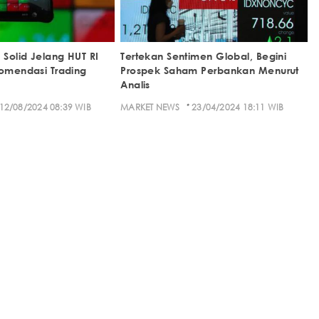
Solid Jelang HUT RI
Tertekan Sentimen Global, Begini
komendasi Trading
Prospek Saham Perbankan Menurut
Analis
·
12/08/2024 08:39 WIB
MARKET NEWS
23/04/2024 18:11 WIB