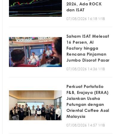
2026, Ada ROCK
dan ISAT
07/08/2026 16:18 WIB
Saham ISAT Melesat
16 Persen, AI
Factory hingga
Rencana Pinjaman
Jumbo Disorot Pasar
07/08/2026 14:36 WIB
Perkuat Portofolio
F&B, Erajaya (ERAA)
Jalankan Usaha
Patungan dengan
Oriental Coffee Asal
Malaysia
07/08/2026 14:57 WIB