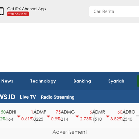
t News
Technology
Banking
Syariah
ADHI
ADMF
ADMG
ADMR
ADRO
1
75
6
60
0
0.61%
0.9%
2.73%
3.82%
0%
164
8225
214
1510
2540
Advertisement