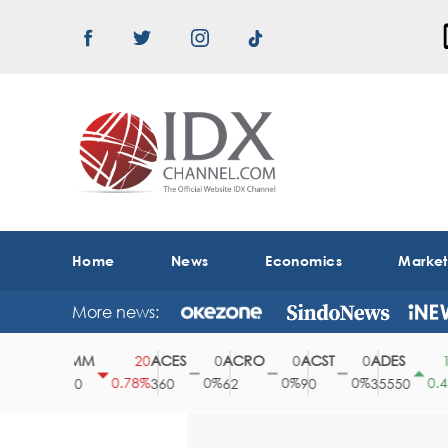
Home
News
Economics
Marke
More news:
ABMM
ACES
ACRO
ACST
ADES
0
20
0
0
0
150
0%
0.78%
0%
0%
0%
0.42%
2530
360
62
90
35550