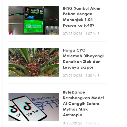
IHSG Sambut Akhir
Pekan dengan
Menanjak 1,04
Persen ke 6.409
07/08/2026 16:07 WIB
Harga CPO
Melemah Dibayangi
Kenaikan Stok dan
Lesunya Ekspor
07/08/2026 15:30 WIB
ByteDance
Kembangkan Model
AI Canggih Setara
Mythos Milik
Anthropic
07/08/2026 17:55 WIB