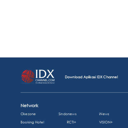
Download Aplikasi IDX Channel
Network
Okezone
Sindonews
iNews
Booking Hotel
RCTI+
VISION+