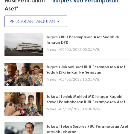
Hasil Pencarian :
" Surpres RUU Perampasan
Aset"
arrow_drop_down
PENCARIAN LANJUTAN
Surpres RUU Perampasan Aset Sudah di
Tangan DPR
·
News
09/05/2023 00:35 WIB
Surpres Jokowi soal RUU Perampasan Aset
Sudah Dikirimkan ke Senayan
·
News
05/05/2023 15:35 WIB
Jokowi Tunjuk Mahfud MD hingga Kapolri
Kawal Pembahasan RUU Perampasan Aset
·
News
05/05/2023 15:30 WIB
Jokowi Teken Surpres RUU Perampasan Aset
setelah Lebaran