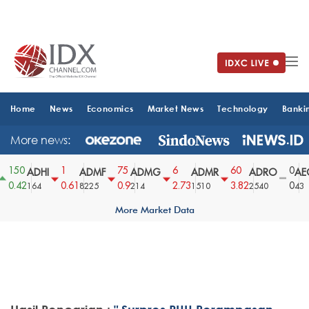
Home
News
Economics
Market News
Technology
Banki
More news:
150
1
75
6
60
0
ADHI
ADMF
ADMG
ADMR
ADRO
AEG
0.42
0.61
0.9
2.73
3.82
0
164
8225
214
1510
2540
43
More Market Data