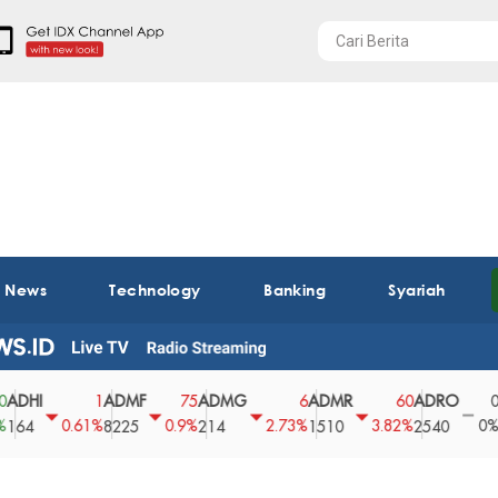
t News
Technology
Banking
Syariah
ADMF
ADMG
ADMR
ADRO
AEGS
1
75
6
60
0
0.61%
0.9%
2.73%
3.82%
0%
8225
214
1510
2540
43