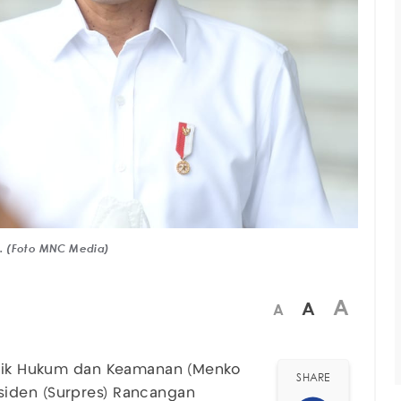
n. (Foto MNC Media)
A
A
A
litik Hukum dan Keamanan (Menko
SHARE
siden (Surpres) Rancangan