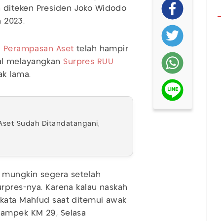
diteken Presiden Joko Widodo
n 2023.
 Perampasan Aset
telah hampir
al melayangkan
Surpres RUU
k lama.
set Sudah Ditandatangani,
i mungkin segera setelah
urpres-nya. Karena kalau naskah
 kata Mahfud saat ditemui awak
kampek KM 29, Selasa