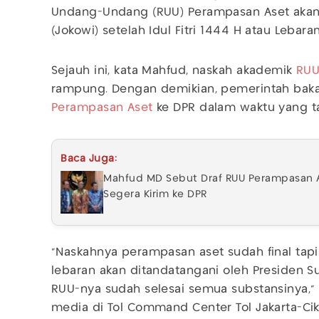
Undang-Undang (RUU) Perampasan Aset akan 
(Jokowi) setelah Idul Fitri 1444 H atau Lebara
Sejauh ini, kata Mahfud, naskah akademik
RUU
rampung. Dengan demikian, pemerintah bak
Perampasan Aset
ke DPR dalam waktu yang ta
Baca Juga:
Mahfud MD Sebut Draf RUU Perampasan A
Segera Kirim ke DPR
“Naskahnya perampasan aset sudah final tap
lebaran akan ditandatangani oleh Presiden S
RUU-nya sudah selesai semua substansinya,”
media di Tol Command Center Tol Jakarta-Ci