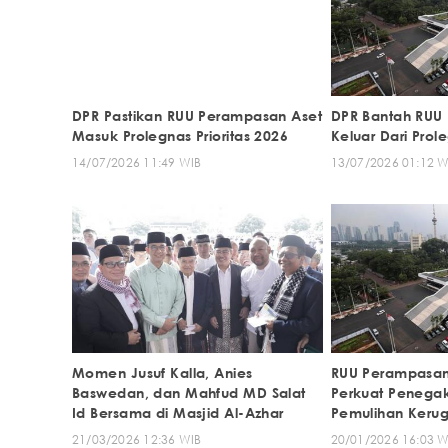
DPR Pastikan RUU Perampasan Aset
DPR Bantah RUU
Masuk Prolegnas Prioritas 2026
Keluar Dari Prole
14/07/2026 11:49 WIB
13/07/2026 01:12 W
Momen Jusuf Kalla, Anies
RUU Perampasan
Baswedan, dan Mahfud MD Salat
Perkuat Penega
Id Bersama di Masjid Al-Azhar
Pemulihan Keru
21/03/2026 12:36 WIB
20/01/2026 16:03 W