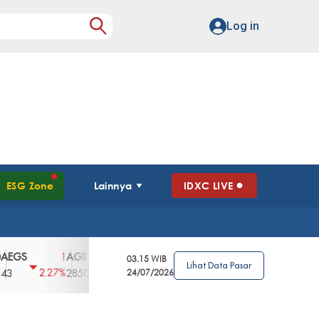
Log in
ESG Zone
Lainnya
IDXC LIVE
AGII
AGRO
AGRS
AHAP
AIMS
1
100
4
0
2
03.15 WIB
Lihat Data Pasar
2.27%
3.39%
2.63%
0%
2.04%
2850
148
24/07/2026
62
96
360