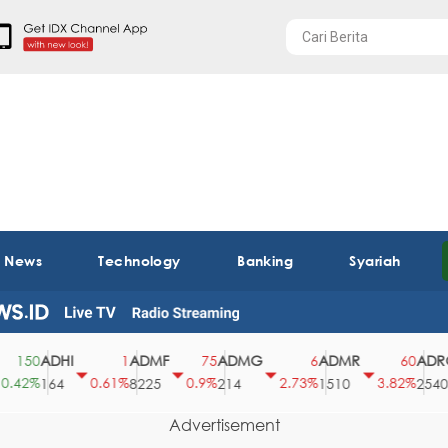
t News
Technology
Banking
Syariah
ADHI
ADMF
ADMG
ADMR
ADRO
50
1
75
6
60
2%
0.61%
0.9%
2.73%
3.82%
164
8225
214
1510
2540
Advertisement