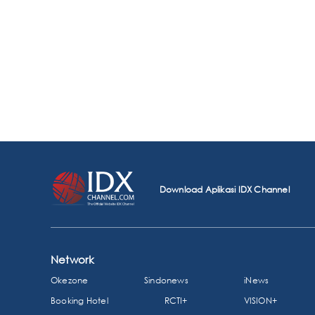
Download Aplikasi IDX Channel
Network
Okezone
Sindonews
iNews
Booking Hotel
RCTI+
VISION+