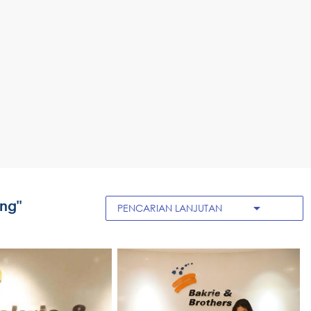
ung"
arrow_drop_down
PENCARIAN LANJUTAN