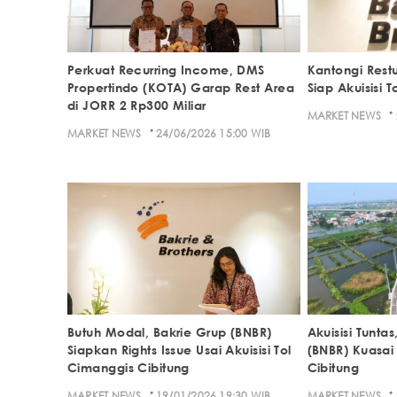
Perkuat Recurring Income, DMS
Kantongi Restu
Propertindo (KOTA) Garap Rest Area
Siap Akuisisi 
di JORR 2 Rp300 Miliar
·
MARKET NEWS
·
MARKET NEWS
24/06/2026 15:00 WIB
Butuh Modal, Bakrie Grup (BNBR)
Akuisisi Tuntas
Siapkan Rights Issue Usai Akuisisi Tol
(BNBR) Kuasai
Cimanggis Cibitung
Cibitung
·
·
MARKET NEWS
19/01/2026 19:30 WIB
MARKET NEWS