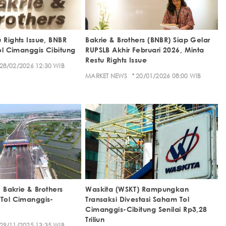
 Rights Issue, BNBR
Bakrie & Brothers (BNBR) Siap Gelar
Tol Cimanggis Cibitung
RUPSLB Akhir Februari 2026, Minta
Restu Rights Issue
28/02/2026 12:30 WIB
·
MARKET NEWS
20/01/2026 08:00 WIB
, Bakrie & Brothers
Waskita (WSKT) Rampungkan
 Tol Cimanggis-
Transaksi Divestasi Saham Tol
Cimanggis-Cibitung Senilai Rp3,28
Triliun
29/11/2025 13:35 WIB