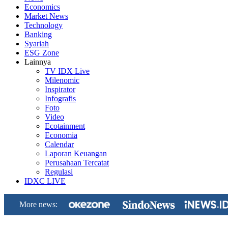
Economics
Market News
Technology
Banking
Syariah
ESG Zone
Lainnya
TV IDX Live
Milenomic
Inspirator
Infografis
Foto
Video
Ecotainment
Economia
Calendar
Laporan Keuangan
Perusahaan Tercatat
Regulasi
IDXC LIVE
More news: