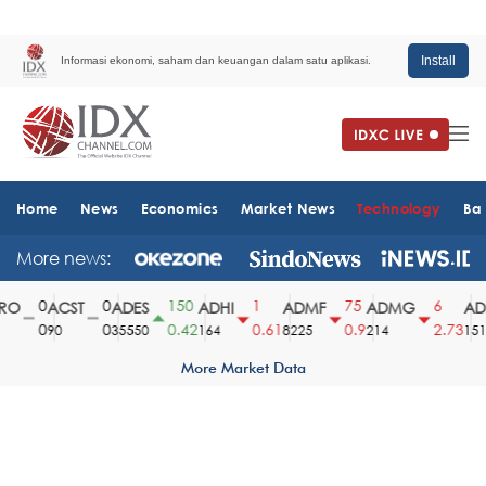
Install
Informasi ekonomi, saham dan keuangan dalam satu aplikasi.
Home
News
Economics
Market News
Technology
Ba
More news:
0
0
150
1
75
6
O
ACST
ADES
ADHI
ADMF
ADMG
ADM
0
0
0.42
0.61
0.9
2.73
90
35550
164
8225
214
1510
More Market Data