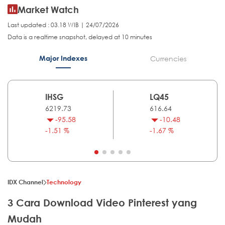
Market Watch
Last updated : 03.18 WIB | 24/07/2026
Data is a realtime snapshot, delayed at 10 minutes
Major Indexes
Currencies
IHSG
LQ45
6219.73
616.64
-95.58
-10.48
-1.51 %
-1.67 %
IDX Channel
Technology
3 Cara Download Video Pinterest yang
Mudah