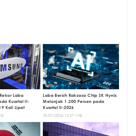
Rekor Laba
Laba Bersih Raksasa Chip SK Hynix
ada Kuartal II-
Melonjak 1.200 Persen pada
9 Kali Lipat
Kuartal II-2026
IB
29/07/2026 15:27 WIB