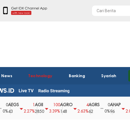
t News
Technology
Banking
Syariah
AEGS
AGII
AGRO
AGRS
AHAP
A
1
100
4
0
2
2.27%
3.39%
2.63%
0%
2.04%
3
2850
148
62
96
3