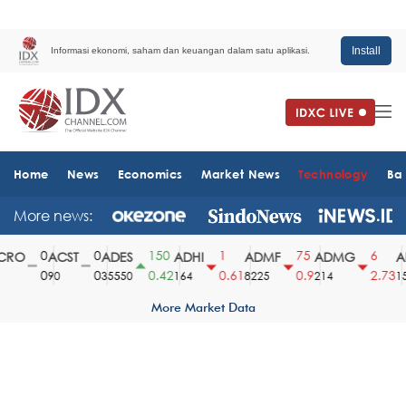
Install
Informasi ekonomi, saham dan keuangan dalam satu aplikasi.
Home
News
Economics
Market News
Technology
Ba
More news:
0
0
150
1
75
6
RO
ACST
ADES
ADHI
ADMF
ADMG
AD
0
0
0.42
0.61
0.9
2.73
90
35550
164
8225
214
151
More Market Data