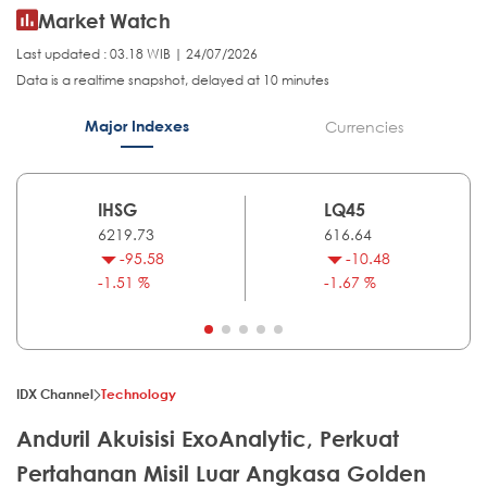
Market Watch
Last updated : 03.18 WIB | 24/07/2026
Data is a realtime snapshot, delayed at 10 minutes
Major Indexes
Currencies
IHSG
LQ45
6219.73
616.64
-95.58
-10.48
-1.51 %
-1.67 %
IDX Channel
Technology
Anduril Akuisisi ExoAnalytic, Perkuat
Pertahanan Misil Luar Angkasa Golden