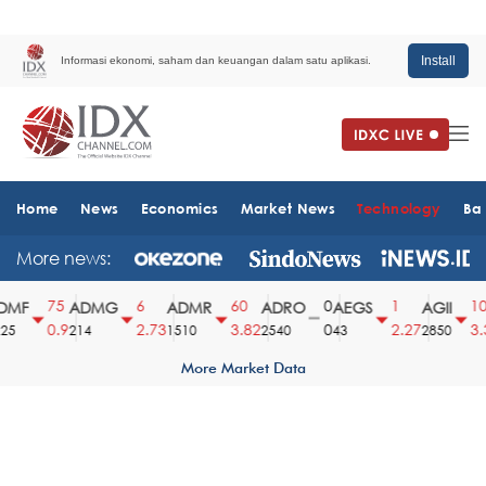
Install
Informasi ekonomi, saham dan keuangan dalam satu aplikasi.
Home
News
Economics
Market News
Technology
Ba
More news:
75
6
60
0
1
100
MF
ADMG
ADMR
ADRO
AEGS
AGII
0.9
2.73
3.82
0
2.27
3.39
5
214
1510
2540
43
2850
More Market Data