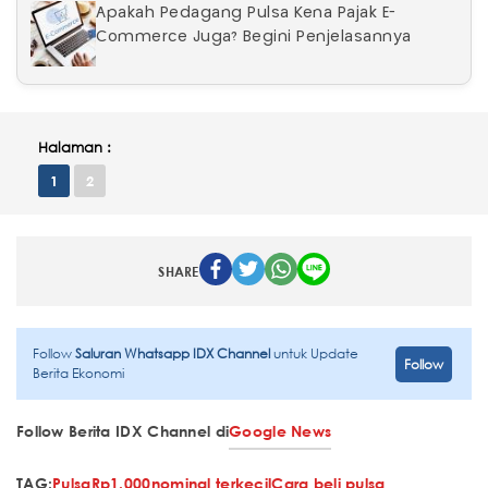
Apakah Pedagang Pulsa Kena Pajak E-
Commerce Juga? Begini Penjelasannya
Halaman :
1
2
SHARE
Follow
Saluran Whatsapp IDX Channel
untuk Update
Follow
Berita Ekonomi
Follow Berita IDX Channel di
Google News
TAG:
Pulsa
Rp1.000
nominal terkecil
Cara beli pulsa