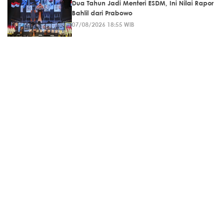
Dua Tahun Jadi Menteri ESDM, Ini Nilai Rapor
Bahlil dari Prabowo
07/08/2026 18:55 WIB