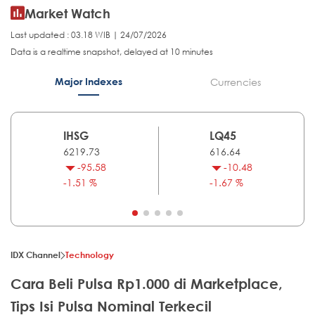
Market Watch
Last updated : 03.18 WIB | 24/07/2026
Data is a realtime snapshot, delayed at 10 minutes
Major Indexes
Currencies
IHSG
LQ45
6219.73
616.64
-95.58
-10.48
-1.51 %
-1.67 %
IDX Channel
Technology
Cara Beli Pulsa Rp1.000 di Marketplace,
Tips Isi Pulsa Nominal Terkecil