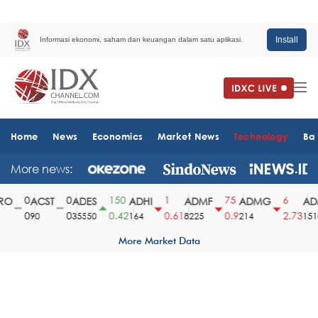
Install
Informasi ekonomi, saham dan keuangan dalam satu aplikasi.
Home
News
Economics
Market News
Technology
Ba
More news:
0
0
150
1
75
6
O
ACST
ADES
ADHI
ADMF
ADMG
ADM
0
0
0.42
0.61
0.9
2.73
90
35550
164
8225
214
1510
More Market Data