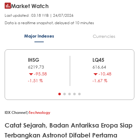
Market Watch
Last updated : 03.18 WIB | 24/07/2026
Data is a realtime snapshot, delayed at 10 minutes
Major Indexes
Currencies
IHSG
LQ45
6219.73
616.64
-95.58
-10.48
-1.51 %
-1.67 %
IDX Channel
Technology
Catat Sejarah, Badan Antariksa Eropa Siap
Terbangkan Astronot Difabel Pertama