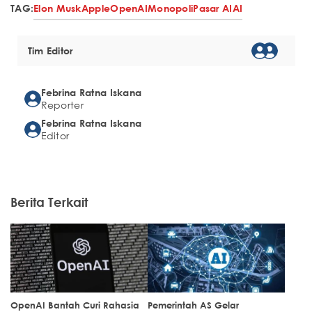
TAG:
Elon Musk
Apple
OpenAI
Monopoli
Pasar AI
AI
Tim Editor
Febrina Ratna Iskana
Reporter
Febrina Ratna Iskana
Editor
Berita Terkait
OpenAI Bantah Curi Rahasia
Pemerintah AS Gelar