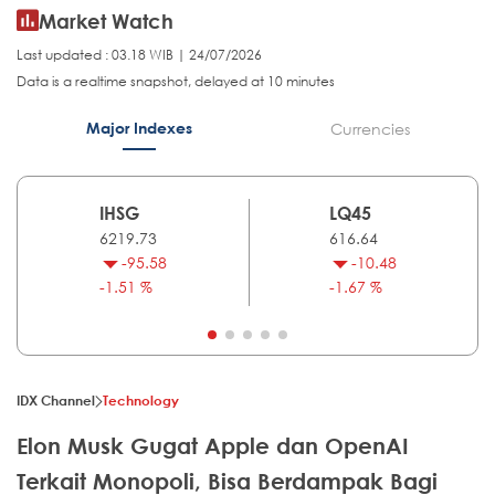
Market Watch
Last updated : 03.18 WIB | 24/07/2026
Data is a realtime snapshot, delayed at 10 minutes
Major Indexes
Currencies
IHSG
LQ45
6219.73
616.64
-95.58
-10.48
-1.51 %
-1.67 %
IDX Channel
Technology
Elon Musk Gugat Apple dan OpenAI
Terkait Monopoli, Bisa Berdampak Bagi