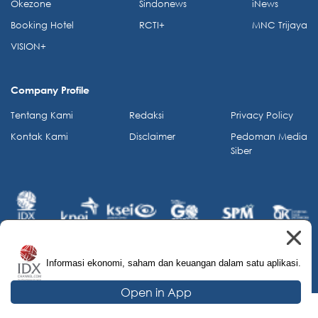
Okezone
Sindonews
iNews
Booking Hotel
RCTI+
MNC Trijaya
VISION+
Company Profile
Tentang Kami
Redaksi
Privacy Policy
Kontak Kami
Disclaimer
Pedoman Media
Siber
Informasi ekonomi, saham dan keuangan dalam satu aplikasi.
© 2026 IDX Channel. All Rights Reserved.
Open in App