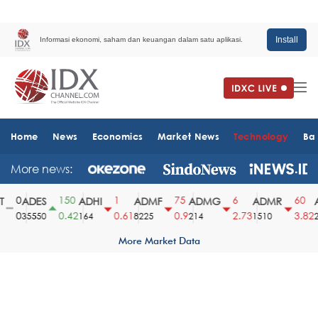
Install
Informasi ekonomi, saham dan keuangan dalam satu aplikasi.
Home
News
Economics
Market News
Technology
Ba
More news:
0
150
1
75
6
60
ADES
ADHI
ADMF
ADMG
ADMR
A
0
0.42
0.61
0.9
2.73
3.82
35550
164
8225
214
1510
25
More Market Data