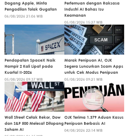
Dagang Apple, Minta
Pertemuan dengan Raksasa
Pengadilan Tolak Gugatan
Industri AI Bahas Isu
Keamanan
06/08/2026 21:06 WIB
05/08/2026 15:27 WIB
Pendapatan SpaceX Naik
Marak Penipuan AI, OJK
Hampir 2 Kali Lipat pada
Segera Luncurkan Scam Apps
Kuartal II-2026
untuk Cek Modus Penipuan
05/08/2026 09:37 WIB
05/08/2026 09:21 WIB
Wall Street Cetak Rekor, Dow
OJK Terima 1.379 Aduan Kasus
dan S&P 500 Melesat Ditopang
Penipuan Berbasis AI
Saham AI
04/08/2026 22:14 WIB