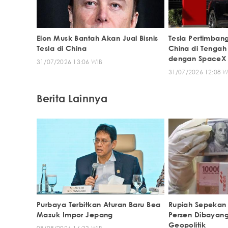
Elon Musk Bantah Akan Jual Bisnis
Tesla Pertimbang
Tesla di China
China di Tengah
dengan SpaceX
31/07/2026 13:06 WIB
31/07/2026 12:08 W
Berita Lainnya
Purbaya Terbitkan Aturan Baru Bea
Rupiah Sepekan
Masuk Impor Jepang
Persen Dibayang
Geopolitik