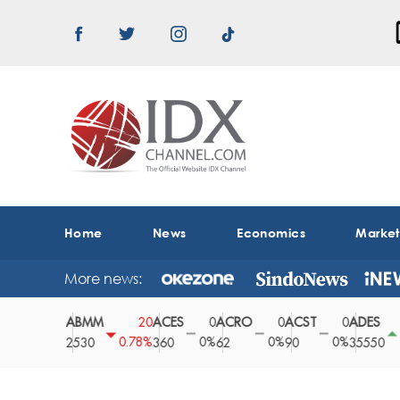
Home
News
Economics
Marke
More news:
ABMM
ACES
ACRO
ACST
ADES
A
0
20
0
0
0
150
0%
0.78%
0%
0%
0%
0.42%
2530
360
62
90
35550
1