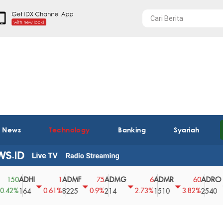
t News
Technology
Banking
Syariah
DHI
ADMF
ADMG
ADMR
ADRO
A
1
75
6
60
0
0.61%
0.9%
2.73%
3.82%
0%
64
8225
214
1510
2540
4