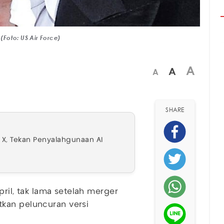
(Foto: US Air Force)
A
A
A
SHARE
i X, Tekan Penyalahgunaan AI
pril, tak lama setelah merger
kan peluncuran versi