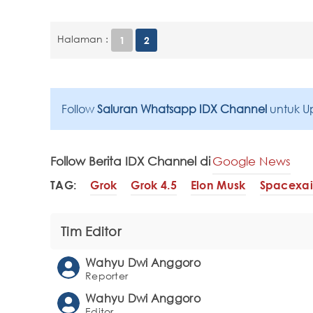
Halaman :
1
2
Follow
Saluran Whatsapp IDX Channel
untuk U
Follow Berita IDX Channel di
Google News
TAG:
Grok
Grok 4.5
Elon Musk
Spacexai
Tim Editor
Wahyu Dwi Anggoro
Reporter
Wahyu Dwi Anggoro
Editor