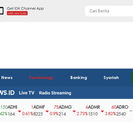
t News
Technology
Banking
Syariah
ADHI
ADMF
ADMG
ADMR
ADRO
A
1
75
6
60
0
0.61%
0.9%
2.73%
3.82%
0%
164
8225
214
1510
2540
4