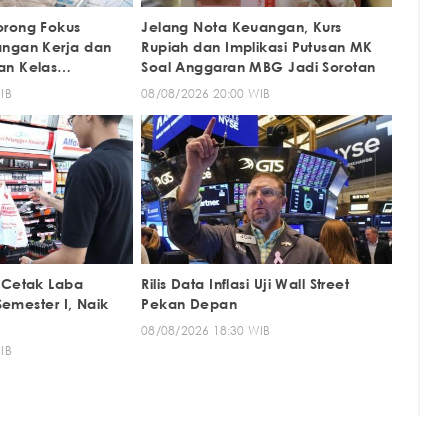
orong Fokus
Jelang Nota Keuangan, Kurs
angan Kerja dan
Rupiah dan Implikasi Putusan MK
an Kelas
Soal Anggaran MBG Jadi Sorotan
IB
08/08/2026 20:00 WIB
 Cetak Laba
Rilis Data Inflasi Uji Wall Street
 Semester I, Naik
Pekan Depan
08/08/2026 18:30 WIB
IB