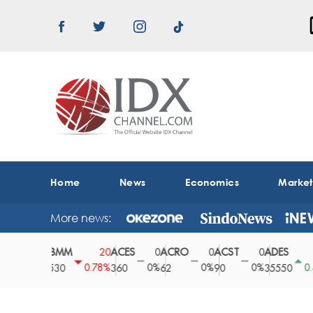
Home
News
Economics
Marke
More news:
ABMM
ACES
ACRO
ACST
ADES
0
20
0
0
0
150
0%
0.78%
0%
0%
0%
0.42%
2530
360
62
90
35550