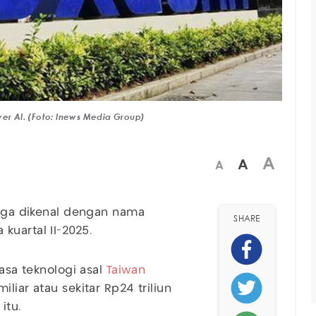
ver AI. (Foto: Inews Media Group)
A
A
A
juga dikenal dengan nama
SHARE
kuartal II-2025.
asa teknologi asal
Taiwan
liar atau sekitar Rp24 triliun
itu.