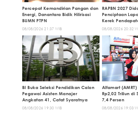
Percepat Kemandirian Pangan dan
RAPBN 2027 Did
Energi, Danantara Bidik Hilirisasi
Penciptaan Lap
BUMN PTPN
Kerek Pendapat
Menengah
08/08/2026 21:37 WIB
08/08/2026 20:32 W
BI Buka Seleksi Pendidikan Calon
Alfamart (AMRT)
Pegawai Asisten Manajer
Rp2,02 Triliun di
Angkatan 41, Catat Syaratnya
7,4 Persen
08/08/2026 19:30 WIB
08/08/2026 19:03 W