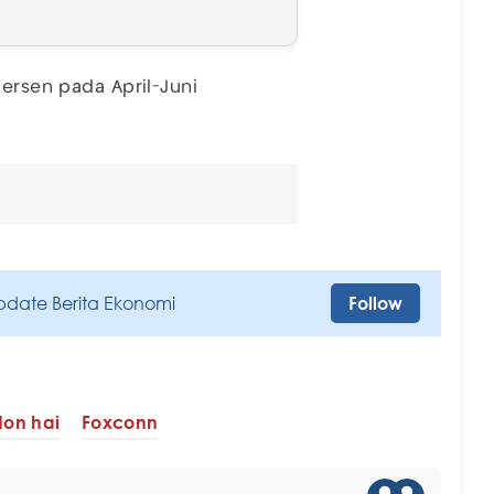
ersen pada April-Juni
pdate Berita Ekonomi
Follow
Hon hai
Foxconn