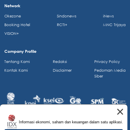
Network
Okezone
Sindonews
iNews
Booking Hotel
RCTI+
MNC Trijaya
VISION+
Company Profile
Tentang Kami
Redaksi
Privacy Policy
Kontak Kami
Disclaimer
Pedoman Media
Siber
Informasi ekonomi, saham dan keuangan dalam satu aplikasi.
© 2026 IDX Channel. All Rights Reserved.