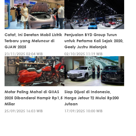
Catat, Ini Deretan Mobil Listrik
Penjualan BYD Group Turun
Terbaru yang Meluncur di
untuk Pertama Kali Sejak 2020,
GJAW 2025
Geely Justru Melonjak
23/11/2025 02:04 WIB
02/10/2025 11:19 WIB
Motor Paling Mahal di GIIAS
Siap Dijual di Indonesia,
2025 Dibanderol Hampir Rp1,5
Harga Jetour T2 Mulai Rp200
Miliar
Jutaan
25/09/2025 16:03 WIB
17/09/2025 10:00 WIB