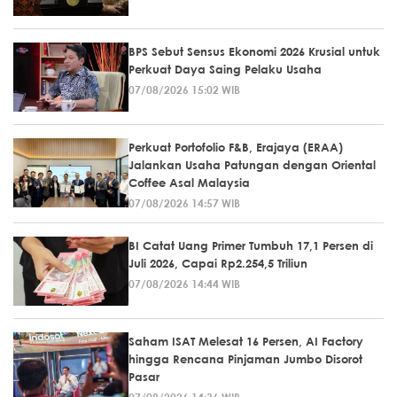
BPS Sebut Sensus Ekonomi 2026 Krusial untuk
Perkuat Daya Saing Pelaku Usaha
07/08/2026 15:02 WIB
Perkuat Portofolio F&B, Erajaya (ERAA)
Jalankan Usaha Patungan dengan Oriental
Coffee Asal Malaysia
07/08/2026 14:57 WIB
BI Catat Uang Primer Tumbuh 17,1 Persen di
Juli 2026, Capai Rp2.254,5 Triliun
07/08/2026 14:44 WIB
Saham ISAT Melesat 16 Persen, AI Factory
hingga Rencana Pinjaman Jumbo Disorot
Pasar
07/08/2026 14:36 WIB