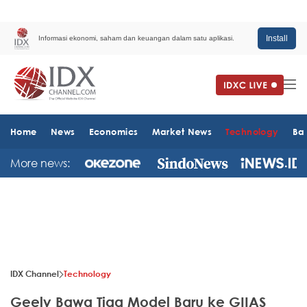
Install
Informasi ekonomi, saham dan keuangan dalam satu aplikasi.
Home
News
Economics
Market News
Technology
Ba
More news:
IDX Channel
Technology
Geely Bawa Tiga Model Baru ke GIIAS