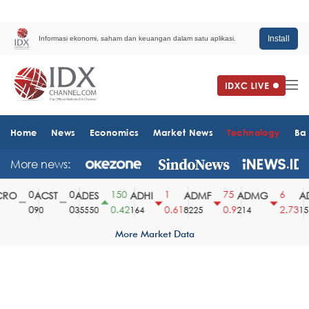
Install
Informasi ekonomi, saham dan keuangan dalam satu aplikasi.
Home
News
Economics
Market News
Technology
Ba
More news:
0
0
150
1
75
6
RO
ACST
ADES
ADHI
ADMF
ADMG
AD
0
0
0.42
0.61
0.9
2.73
90
35550
164
8225
214
1510
More Market Data