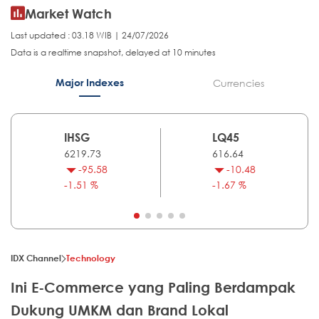
Market Watch
Last updated : 03.18 WIB | 24/07/2026
Data is a realtime snapshot, delayed at 10 minutes
Major Indexes
Currencies
IHSG
LQ45
6219.73
616.64
-95.58
-10.48
-1.51 %
-1.67 %
IDX Channel
Technology
Ini E-Commerce yang Paling Berdampak
Dukung UMKM dan Brand Lokal