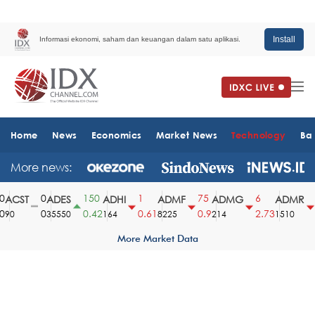
Install
Informasi ekonomi, saham dan keuangan dalam satu aplikasi.
Home
News
Economics
Market News
Technology
Ba
More news:
0
150
1
75
6
6
ACST
ADES
ADHI
ADMF
ADMG
ADMR
0
0.42
0.61
0.9
2.73
3
90
35550
164
8225
214
1510
More Market Data