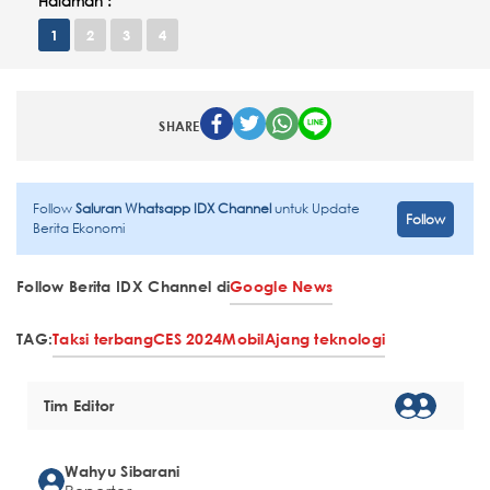
Halaman :
1
2
3
4
SHARE
Follow
Saluran Whatsapp IDX Channel
untuk Update
Follow
Berita Ekonomi
Follow Berita IDX Channel di
Google News
TAG:
Taksi terbang
CES 2024
Mobil
Ajang teknologi
Tim Editor
Wahyu Sibarani