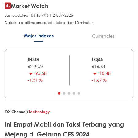
Market Watch
Last updated : 03.18 WIB | 24/07/2026
Data is a realtime snapshot, delayed at 10 minutes
Major Indexes
Currencies
IHSG
LQ45
6219.73
616.64
-95.58
-10.48
-1.51 %
-1.67 %
IDX Channel
Technology
Ini Empat Mobil dan Taksi Terbang yang
Mejeng di Gelaran CES 2024