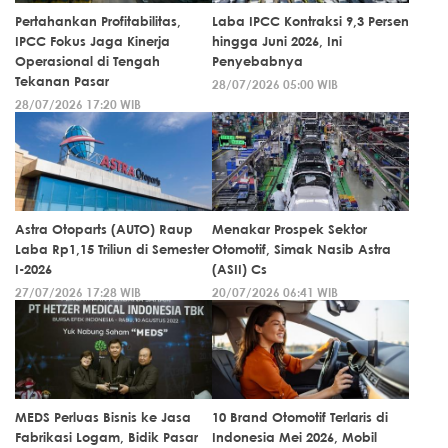
Pertahankan Profitabilitas,
Laba IPCC Kontraksi 9,3 Persen
IPCC Fokus Jaga Kinerja
hingga Juni 2026, Ini
Operasional di Tengah
Penyebabnya
Tekanan Pasar
28/07/2026 05:00 WIB
28/07/2026 17:20 WIB
Astra Otoparts (AUTO) Raup
Menakar Prospek Sektor
Laba Rp1,15 Triliun di Semester
Otomotif, Simak Nasib Astra
I-2026
(ASII) Cs
27/07/2026 17:28 WIB
20/07/2026 06:41 WIB
MEDS Perluas Bisnis ke Jasa
10 Brand Otomotif Terlaris di
Fabrikasi Logam, Bidik Pasar
Indonesia Mei 2026, Mobil