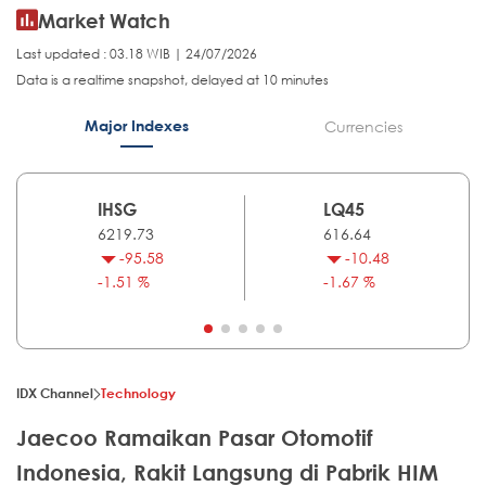
Market Watch
Last updated : 03.18 WIB | 24/07/2026
Data is a realtime snapshot, delayed at 10 minutes
Major Indexes
Currencies
IHSG
LQ45
6219.73
616.64
-95.58
-10.48
-1.51 %
-1.67 %
IDX Channel
Technology
Jaecoo Ramaikan Pasar Otomotif
Indonesia, Rakit Langsung di Pabrik HIM