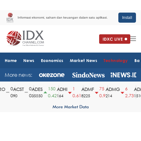
Install
Informasi ekonomi, saham dan keuangan dalam satu aplikasi.
Home
News
Economics
Market News
Technology
Ba
More news:
0
0
150
1
75
6
O
ACST
ADES
ADHI
ADMF
ADMG
ADM
0
0
0.42
0.61
0.9
2.73
90
35550
164
8225
214
1510
More Market Data