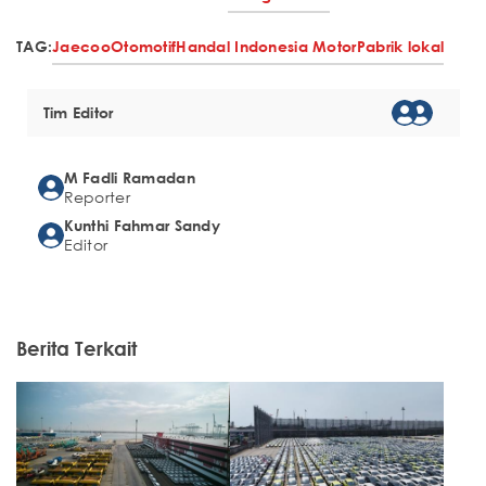
TAG:
Jaecoo
Otomotif
Handal Indonesia Motor
Pabrik lokal
Tim Editor
M Fadli Ramadan
Reporter
Kunthi Fahmar Sandy
Editor
Berita Terkait