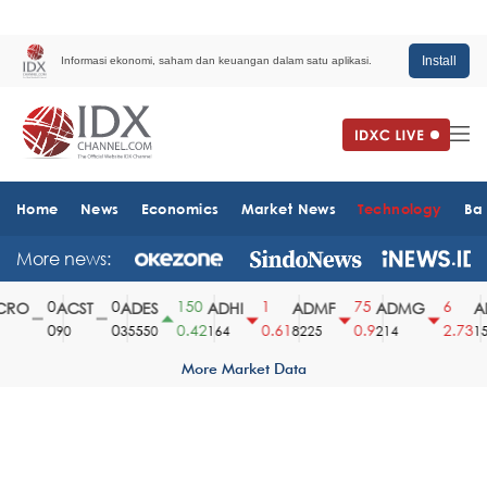
Install
Informasi ekonomi, saham dan keuangan dalam satu aplikasi.
Home
News
Economics
Market News
Technology
Ba
More news:
0
0
150
1
75
6
RO
ACST
ADES
ADHI
ADMF
ADMG
AD
0
0
0.42
0.61
0.9
2.73
90
35550
164
8225
214
151
More Market Data