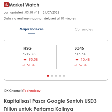
Market Watch
Last updated : 03.18 WIB | 24/07/2026
Data is a realtime snapshot, delayed at 10 minutes
Major Indexes
Currencies
IHSG
LQ45
6219.73
616.64
-95.58
-10.48
-1.51 %
-1.67 %
IDX Channel
Technology
Kapitalisasi Pasar Google Sentuh USD3
Triliun untuk Pertama Kalinya