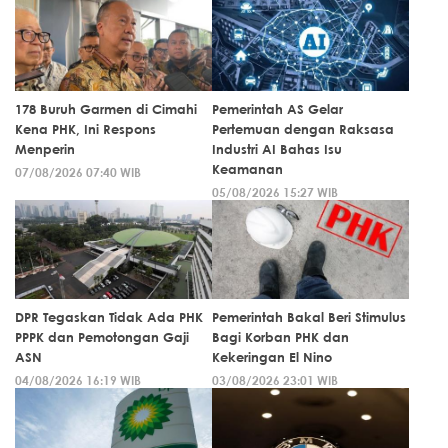
178 Buruh Garmen di Cimahi
Pemerintah AS Gelar
Kena PHK, Ini Respons
Pertemuan dengan Raksasa
Menperin
Industri AI Bahas Isu
Keamanan
07/08/2026 07:40 WIB
05/08/2026 15:27 WIB
DPR Tegaskan Tidak Ada PHK
Pemerintah Bakal Beri Stimulus
PPPK dan Pemotongan Gaji
Bagi Korban PHK dan
ASN
Kekeringan El Nino
04/08/2026 16:19 WIB
03/08/2026 23:01 WIB