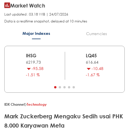
Market Watch
Last updated : 03.18 WIB | 24/07/2026
Data is a realtime snapshot, delayed at 10 minutes
Major Indexes
Currencies
IHSG
LQ45
6219.73
616.64
-95.58
-10.48
-1.51 %
-1.67 %
IDX Channel
Technology
Mark Zuckerberg Mengaku Sedih usai PHK
8.000 Karyawan Meta