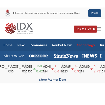
Install
Informasi ekonomi, saham dan keuangan dalam satu aplikasi.
Home
News
Economics
Market News
Technology
Ba
More news:
0
0
150
1
75
6
O
ACST
ADES
ADHI
ADMF
ADMG
ADM
0
0
0.42
0.61
0.9
2.73
90
35550
164
8225
214
1510
More Market Data