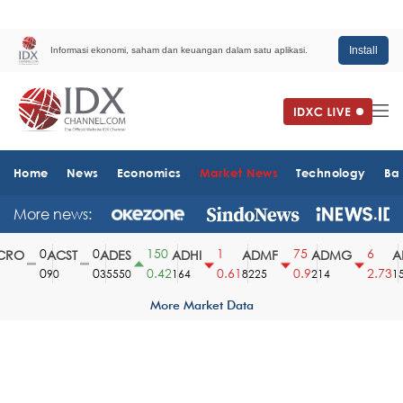
Install
Informasi ekonomi, saham dan keuangan dalam satu aplikasi.
Home
News
Economics
Market News
Technology
Ba
More news:
0
0
150
1
75
6
RO
ACST
ADES
ADHI
ADMF
ADMG
AD
0
0
0.42
0.61
0.9
2.73
90
35550
164
8225
214
151
More Market Data