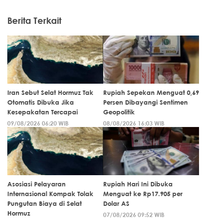
Berita Terkait
Iran Sebut Selat Hormuz Tak
Rupiah Sepekan Menguat 0,69
Otomatis Dibuka Jika
Persen Dibayangi Sentimen
Kesepakatan Tercapai
Geopolitik
09/08/2026 06:20 WIB
08/08/2026 16:03 WIB
Asosiasi Pelayaran
Rupiah Hari Ini Dibuka
Internasional Kompak Tolak
Menguat ke Rp17.905 per
Pungutan Biaya di Selat
Dolar AS
Hormuz
07/08/2026 09:52 WIB