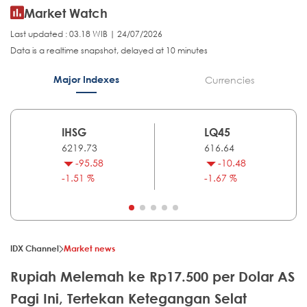
Market Watch
Last updated : 03.18 WIB | 24/07/2026
Data is a realtime snapshot, delayed at 10 minutes
Major Indexes
Currencies
IHSG
LQ45
6219.73
616.64
-95.58
-10.48
-1.51 %
-1.67 %
IDX Channel
Market news
Rupiah Melemah ke Rp17.500 per Dolar AS
Pagi Ini, Tertekan Ketegangan Selat