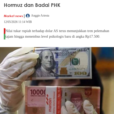
Hormuz dan Badai PHK
|
Market news
Anggie Ariesta
12/05/2026 11:14 WIB
Nilai tukar rupiah terhadap dolar AS terus menunjukkan tren pelemahan
tajam hingga menembus level psikologis baru di angka Rp17.500.