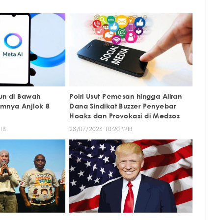
run di Bawah
Polri Usut Pemesan hingga Aliran
amnya Anjlok 8
Dana Sindikat Buzzer Penyebar
Hoaks dan Provokasi di Medsos
IB
28/07/2026 10:20 WIB