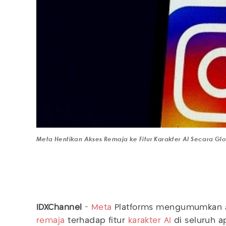
Meta Hentikan Akses Remaja ke Fitur Karakter AI Secara Glo
IDXChannel
-
Meta
Platforms mengumumkan 
remaja
terhadap fitur
karakter AI
di seluruh ap