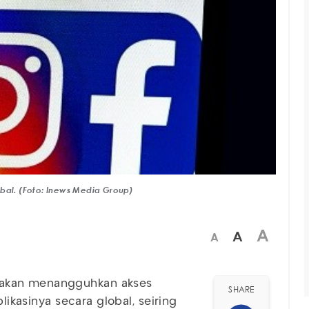
bal. (Foto: Inews Media Group)
A
A
A
akan menangguhkan akses
SHARE
likasinya secara global, seiring