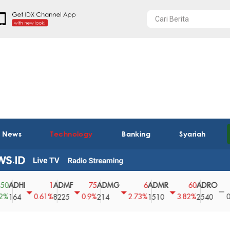
t News
Technology
Banking
Syariah
HI
ADMF
ADMG
ADMR
ADRO
AE
1
75
6
60
0
0.61%
0.9%
2.73%
3.82%
0%
4
8225
214
1510
2540
43