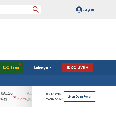
Log in
ESG Zone
Lainnya
IDXC LIVE
GS
AGII
AGRO
AGRS
AHAP
AIM
1
100
4
0
2
03.15 WIB
Lihat Data Pasar
2.27%
3.39%
2.63%
0%
2.04%
2850
148
24/07/2026
62
96
360