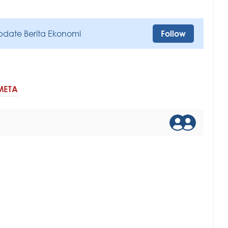
pdate Berita Ekonomi
Follow
META