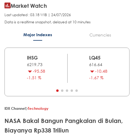
Market Watch
Last updated : 03.18 WIB | 24/07/2026
Data is a realtime snapshot, delayed at 10 minutes
Major Indexes
Currencies
IHSG
LQ45
6219.73
616.64
-95.58
-10.48
-1.51 %
-1.67 %
IDX Channel
Technology
NASA Bakal Bangun Pangkalan di Bulan,
Biayanya Rp338 Triliun