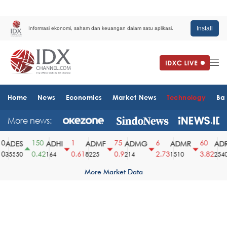
Install
Informasi ekonomi, saham dan keuangan dalam satu aplikasi.
Home
News
Economics
Market News
Technology
Ba
More news:
0
150
1
75
6
60
ADES
ADHI
ADMF
ADMG
ADMR
ADR
0
0.42
0.61
0.9
2.73
3.82
35550
164
8225
214
1510
2540
More Market Data